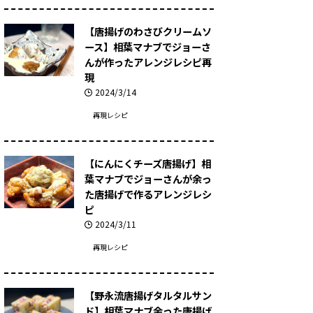
【唐揚げのわさびクリームソ
ース】相葉マナブでジョーさ
んが作ったアレンジレシピ再
現
2024/3/14
再現レシピ
【にんにくチーズ唐揚げ】相
葉マナブでジョーさんが余っ
た唐揚げで作るアレンジレシ
ピ
2024/3/11
再現レシピ
【野永流唐揚げタルタルサン
ド】相葉マナブ余った唐揚げ