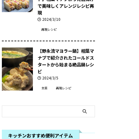
で美味しくアレンジレシピ再
現
2024/3/10
再現レシピ
【野永流マヨラー鍋】相葉マ
ナブで紹介されたコールドス
タートから始まる絶品鍋レシ
ピ
2024/3/5
主菜
再現レシピ
キッチンおすすめ便利アイテム