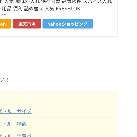
上 人気 調味料入れ 保存容器 高気密性 スパイス入れ
用品 便利 詰め替え 人気 FRESHLOK
nker
on
楽天市場
Yahooショッピング
い！
ボトル サイズ
ボトル 特徴
ボトル 注意点