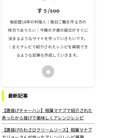
すぅ/soo
板前歴18年の料理人｜毎日ご飯を作る方の
味方でありたい｜今晩の夕食の献立がすぐに
決まるようなサイトを作っていきたいです。
｜またテレビで紹介されたレシピを再現でき
るような記事も作成していきます。
最新記事
【唐揚げチャーハン】相葉マナブで紹介された
余ったから揚げで美味しくアレンジレシピ
【唐揚げのわさびクリームソース】相葉マナブ
でジョーさんが作ったアレンジレシピ再現