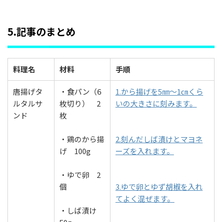
5.記事のまとめ
料理名
材料
手順
唐揚げタ
・食パン（6
1.から揚げを5㎜～1㎝くら
ルタルサ
枚切り） 2
いの大きさに刻みます。
ンド
枚
・鶏のから揚
2.刻んだしば漬けとマヨネ
げ 100g
ーズを入れます。
・ゆで卵 2
個
3.ゆで卵とゆず胡椒を入れ
てよく混ぜます。
・しば漬け