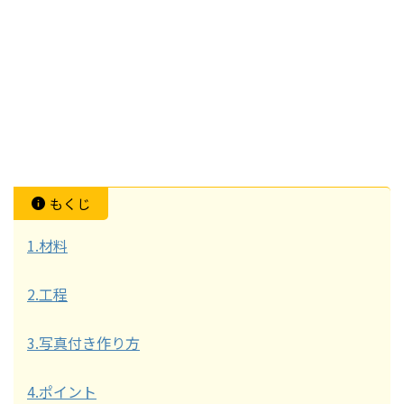
もくじ
1.材料
2.工程
3.写真付き作り方
4.ポイント