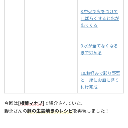
8.中火で火をつけて
しばらくすると水が
出てくる
9.水が全てなくなる
まで炒める
10.お好みで彩り野菜
と一緒にお皿に盛り
付け完成
今回は[
相葉マナブ
]で紹介されていた、
野永さんの
豚の生姜焼きのレシピ
を再現しました！