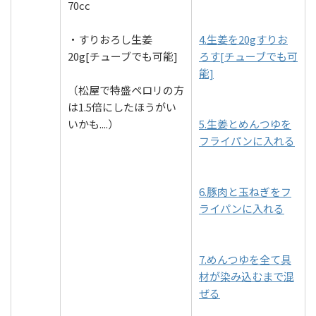
70cc
・すりおろし生姜
4.生姜を20gすりお
20g[チューブでも可能]
ろす[チューブでも可
能]
（松屋で特盛ペロリの方
は1.5倍にしたほうがい
いかも....）
5.生姜とめんつゆを
フライパンに入れる
6.豚肉と玉ねぎをフ
ライパンに入れる
7.めんつゆを全て具
材が染み込むまで混
ぜる