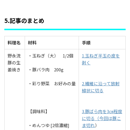
5.記事のまとめ
料理名
材料
手順
野永流
・玉ねぎ（大） 1/2個
1.玉ねぎ半玉の皮を
豚の生
剥く
姜焼き
・豚バラ肉 200g
・彩り野菜 お好みの量
2.繊維に沿って放射
線状に切る
【調味料】
3.豚ばら肉を3㎝程度
に切る（今回は豚こ
・めんつゆ [2倍濃縮]
ま切れ
）