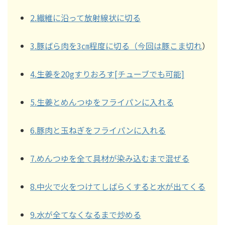
2.繊維に沿って放射線状に切る
3.豚ばら肉を3㎝程度に切る（今回は豚こま切れ
）
4.生姜を20gすりおろす[チューブでも可能]
5.生姜とめんつゆをフライパンに入れる
6.豚肉と玉ねぎをフライパンに入れる
7.めんつゆを全て具材が染み込むまで混ぜる
8.中火で火をつけてしばらくすると水が出てくる
9.水が全てなくなるまで炒める