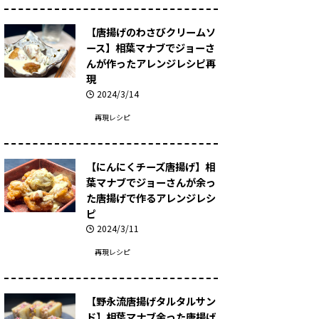
【唐揚げのわさびクリームソ
ース】相葉マナブでジョーさ
んが作ったアレンジレシピ再
現
2024/3/14
再現レシピ
【にんにくチーズ唐揚げ】相
葉マナブでジョーさんが余っ
た唐揚げで作るアレンジレシ
ピ
2024/3/11
再現レシピ
【野永流唐揚げタルタルサン
ド】相葉マナブ余った唐揚げ