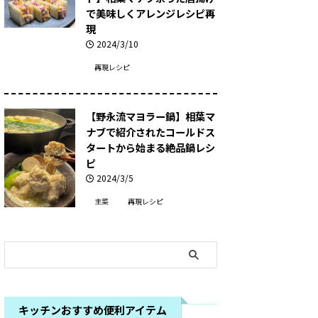
で美味しくアレンジレシピ再
現
2024/3/10
再現レシピ
【野永流マヨラー鍋】相葉マ
ナブで紹介されたコールドス
タートから始まる絶品鍋レシ
ピ
2024/3/5
主菜
再現レシピ
キッチンおすすめ便利アイテム