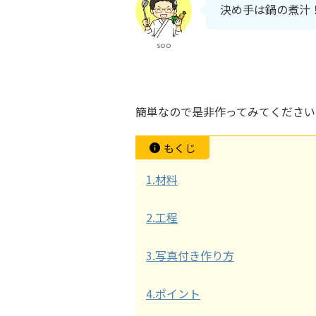
決め手は鍋の煮汁
soo
簡単なので是非作ってみてください
もくじ
1.材料
2.工程
3.写真付き作り方
4.ポイント