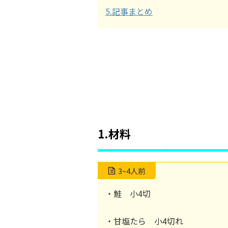
5.記事まとめ
1.材料
3~4人前
・鮭 小4切
・甘塩たら 小4切れ