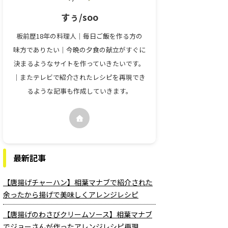
すぅ/soo
板前歴18年の料理人｜毎日ご飯を作る方の
味方でありたい｜今晩の夕食の献立がすぐに
決まるようなサイトを作っていきたいです。
｜またテレビで紹介されたレシピを再現でき
るような記事も作成していきます。
最新記事
【唐揚げチャーハン】相葉マナブで紹介された
余ったから揚げで美味しくアレンジレシピ
【唐揚げのわさびクリームソース】相葉マナブ
でジョーさんが作ったアレンジレシピ再現