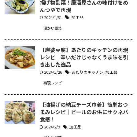
揚げ物副菜！居酒屋さんの味付けをめ
んつゆで再現
2024/1/31
加工品
温かい副菜
【麻婆豆腐】あたりのキッチンの再現
レシピ｜辛いだけじゃなくうま味を引
き出した逸品
2024/1/26
あたりのキッチン
,
加工品
再現レシピ
【油揚げの納豆チーズ巾着】簡単おつ
まみレシピ｜ビールのお供にサクネバ
食感！
2024/2/9
加工品