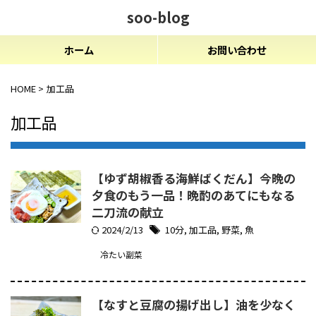
soo-blog
ホーム
お問い合わせ
HOME
>
加工品
加工品
【ゆず胡椒香る海鮮ばくだん】今晩の
夕食のもう一品！晩酌のあてにもなる
二刀流の献立
2024/2/13
10分
,
加工品
,
野菜
,
魚
冷たい副菜
【なすと豆腐の揚げ出し】油を少なく