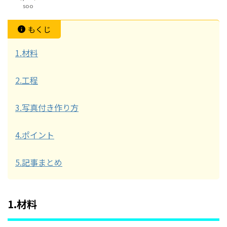
soo
もくじ
1.材料
2.工程
3.写真付き作り方
4.ポイント
5.記事まとめ
1.材料