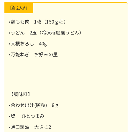
2人前
•鶏もも肉 1枚（150ｇ程）
•うどん 2玉（冷凍稲庭風うどん）
•大根おろし 40g
•万能ねぎ お好みの量
【調味料】
•合わせ出汁(顆粒) 8ｇ
•塩 ひとつまみ
•薄口醤油 大さじ2