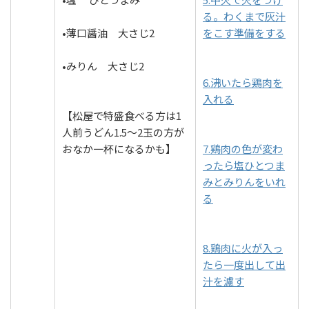
る。わくまで灰汁
•薄口醤油 大さじ2
をこす準備をする
•みりん 大さじ2
6.沸いたら鶏肉を
入れる
【松屋で特盛食べる方は1
人前うどん1.5～2玉の方が
おなか一杯になるかも】
7.鶏肉の色が変わ
ったら塩ひとつま
みとみりんをいれ
る
8.鶏肉に火が入っ
たら一度出して出
汁を濾す