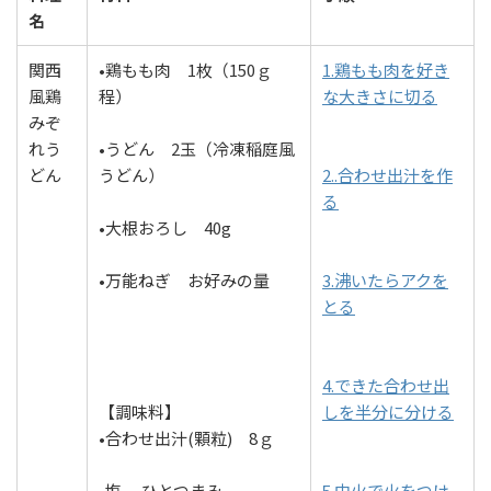
名
関西
•鶏もも肉 1枚（150ｇ
1.鶏もも肉を好き
風鶏
程）
な大きさに切る
みぞ
れう
•うどん 2玉（冷凍稲庭風
どん
うどん）
2..合わせ出汁を作
る
•大根おろし 40g
•万能ねぎ お好みの量
3.沸いたらアクを
とる
4.できた合わせ出
【調味料】
しを半分に分ける
•合わせ出汁(顆粒) 8ｇ
•塩 ひとつまみ
5.中火で火をつけ