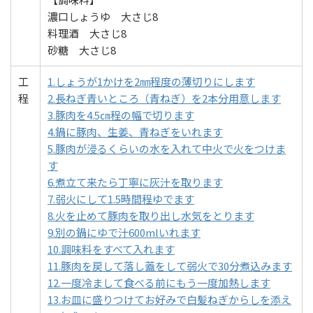
濃口しょうゆ 大さじ8
料理酒 大さじ8
砂糖 大さじ8
工
1.しょうが1かけを2㎜程度の薄切りにします
程
2.長ねぎ青いところ（青ねぎ）を2本分用意します
3.豚肉を4.5㎝程の幅で切ります
4.鍋に豚肉、生姜、青ねぎをいれます
5.豚肉が浸るくらいの水を入れて中火で火をつけま
す
6.煮立て来たら丁寧に灰汁を取ります
7.弱火にして1.5時間程ゆでます
8.火を止めて豚肉を取り出し水気をとります
9.別の鍋にゆで汁600mlいれます
10.調味料をすべて入れます
11.豚肉を戻して落し蓋をして弱火で30分煮込みます
12.一度冷まして食べる前にもう一度加熱します
13.お皿に盛りつけてお好みで白髪ねぎからしを添え